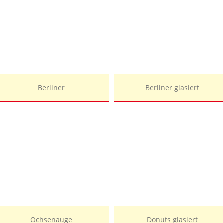
Berliner
Berliner glasiert
Ochsenauge
Donuts glasiert