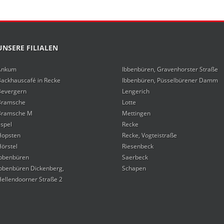
UNSERE FILIALEN
Ankum
Ibbenbüren, Gravenhorster Straße
Backhauscafé in Recke
Ibbenbüren, Püsselbürener Damm
Bevergern
Lengerich
Bramsche
Lotte
Bramsche M
Mettingen
spel
Recke
Hopsten
Recke, Vogteistraße
örstel
Riesenbeck
Ibbenbüren
Saerbeck
Ibbenbüren Dickenberg,
Schapen
ellendoorner Straße 2