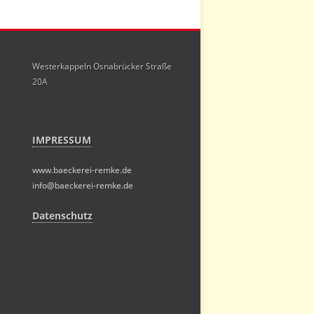
Westerkappeln Osnabrücker Straße
20A
IMPRESSUM
www.baeckerei-remke.de
info@baeckerei-remke.de
Datenschutz