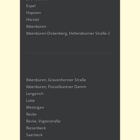
Espel
Hopsten
Hörstel
Ibbenbüren
Ibbenbüren Dickenberg, Hellendoorner Straße 2
Ibbenbüren, Gravenhorster Straße
Ibbenbüren, Püsselbürener Damm
Lengerich
Lotte
Mettingen
Recke
Recke, Vogteistraße
Riesenbeck
Saerbeck