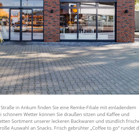
 Straße in Ankum finden Sie eine Remke-Filiale mit einladendem
Bei schönem Wetter können Sie draußen sitzen und Kaffee und
ten Sortiment unserer leckeren Backwaren und stündlich frisch
große Auswahl an Snacks. Frisch gebrühter „Coffee to go“ rundet 