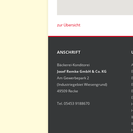
zur Übersicht
ANSCHRIFT
Bäckerei-Konditorei
Josef Remke GmbH & Co. KG
Am Gewerbepark 2
(Industriegebiet Wiesengrund)
49509 Recke
E
Tel. 05453 9188670
H
H