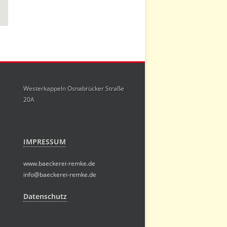
Westerkappeln Osnabrücker Straße
20A
IMPRESSUM
www.baeckerei-remke.de
info@baeckerei-remke.de
Datenschutz