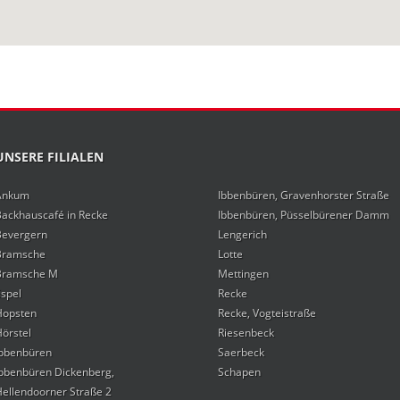
UNSERE FILIALEN
Ankum
Ibbenbüren, Gravenhorster Straße
Backhauscafé in Recke
Ibbenbüren, Püsselbürener Damm
Bevergern
Lengerich
Bramsche
Lotte
Bramsche M
Mettingen
spel
Recke
Hopsten
Recke, Vogteistraße
örstel
Riesenbeck
Ibbenbüren
Saerbeck
Ibbenbüren Dickenberg,
Schapen
ellendoorner Straße 2