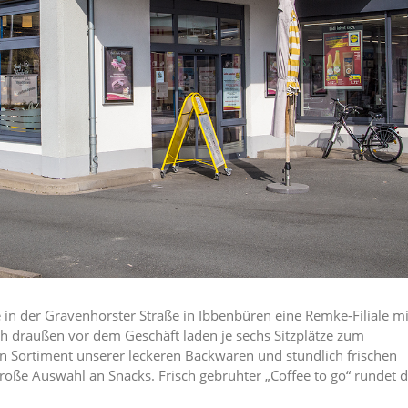
ie in der Gravenhorster Straße in Ibbenbüren eine Remke-Filiale mi
ch draußen vor dem Geschäft laden je sechs Sitzplätze zum
 Sortiment unserer leckeren Backwaren und stündlich frischen
große Auswahl an Snacks. Frisch gebrühter „Coffee to go“ rundet 