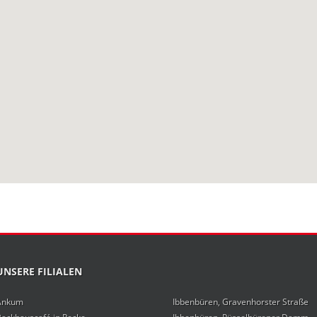
UNSERE FILIALEN
Ankum
Ibbenbüren, Gravenhorster Straße