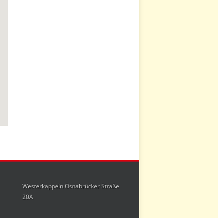
Westerkappeln Osnabrücker Straße
20A